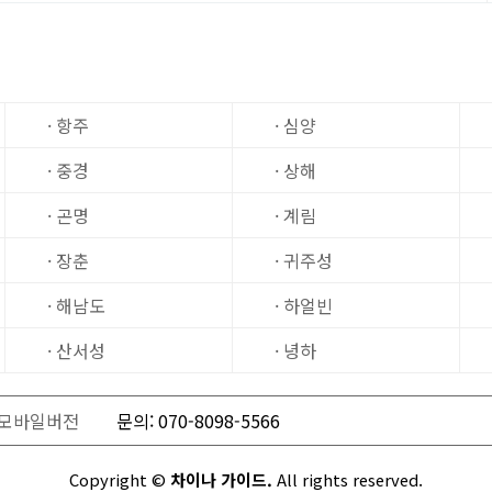
· 항주
· 심양
· 중경
· 상해
· 곤명
· 계림
· 장춘
· 귀주성
· 해남도
· 하얼빈
· 산서성
· 녕하
모바일버전
문의: 070-8098-5566
Copyright ©
차이나 가이드.
All rights reserved.