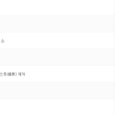
취소
兰冬捕季) 개막