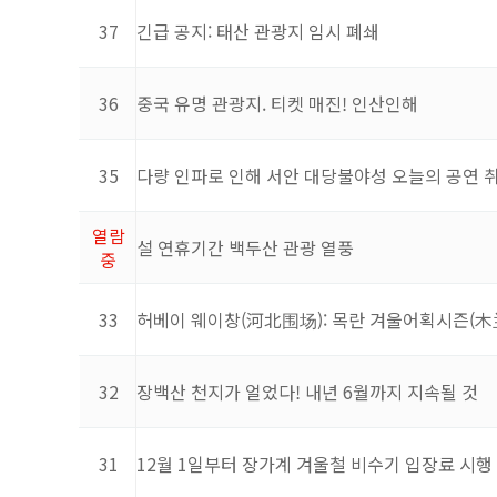
37
긴급 공지: 태산 관광지 임시 폐쇄
36
중국 유명 관광지. 티켓 매진! 인산인해
35
다량 인파로 인해 서안 대당불야성 오늘의 공연 
열람
설 연휴기간 백두산 관광 열풍
중
33
허베이 웨이창(河北围场): 목란 겨울어획시즌(木
32
장백산 천지가 얼었다! 내년 6월까지 지속될 것
31
12월 1일부터 장가계 겨울철 비수기 입장료 시행