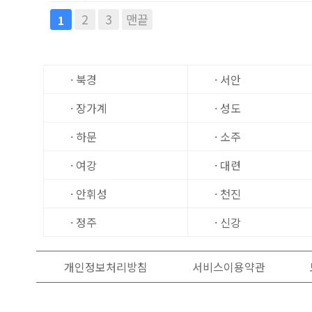
2
3
맨끝
1
· 북경
· 서안
· 장가계
· 성도
· 하문
· 소주
· 여강
· 대련
· 안휘성
· 천진
· 정주
· 신강
개인정보처리방침
서비스이용약관