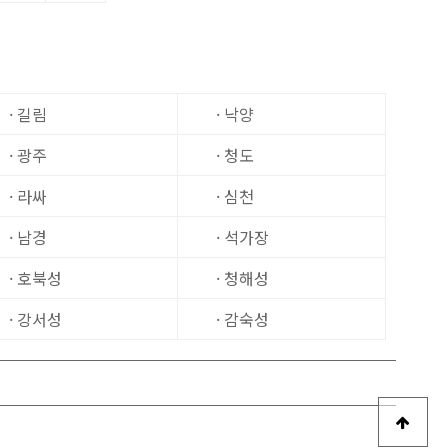
· 길림
· 낙양
· 광주
· 청도
· 라싸
· 심천
· 남경
· 석가장
· 호북성
· 청해성
· 강서성
· 감숙성