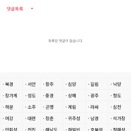
댓글목록
등록된 댓글이 없습니다.
· 북경
· 서안
· 항주
· 심양
· 길림
· 낙양
· 장가계
· 성도
· 중경
· 상해
· 광주
· 청도
· 하문
· 소주
· 곤명
· 계림
· 라싸
· 심천
· 여강
· 대련
· 장춘
· 귀주성
· 남경
· 석가장
· 안휘성
· 천진
· 해남도
· 하얼빈
· 호북성
· 청해성